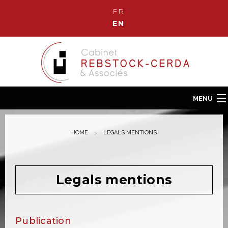
FR
EN
MENU
Home
HOME
LEGALS MENTIONS
Our Law Firm
Our team
Our fields of Expertise
Legals mentions
News
Contact us
Publication