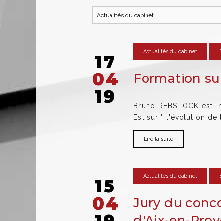
Actualités du cabinet
17
04
Formation sur
19
Bruno REBSTOCK est int
Est sur " l'évolution de
Lire la suite
Actualités du cabinet
15
04
Jury du conco
19
d'Aix-en-Pro