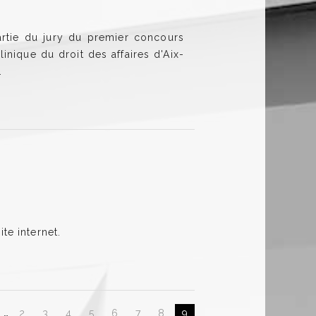
rtie du jury du premier concours
inique du droit des affaires d'Aix-
.
e internet.
…
2
3
4
5
6
7
8
9