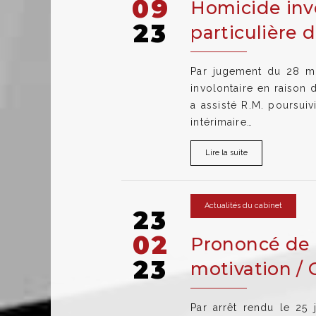
09
Homicide invo
23
particulière 
Par jugement du 28 ma
involontaire en raison
a assisté R.M. poursuiv
intérimaire…
Lire la suite
Actualités du cabinet
23
02
Prononcé de 
23
motivation / 
Par arrêt rendu le 25 