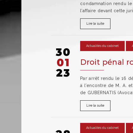
condamnation rendu le 2
l’affaire devant cette j
Lire la suite
Actualités du cabinet
30
01
Droit pénal ro
23
Par arrêt rendu le 16 d
à l’encontre de M. A. e
de GUBERNATIS (Avocat
Lire la suite
Actualités du cabinet