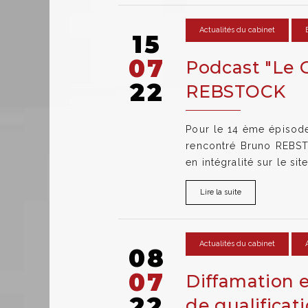
Actualités du cabinet
15
07
Podcast "Le G
22
REBSTOCK
Pour le 14 ème épisode 
rencontré Bruno REBSTO
en intégralité sur le si
Lire la suite
Actualités du cabinet
08
07
Diffamation e
22
de qualificat