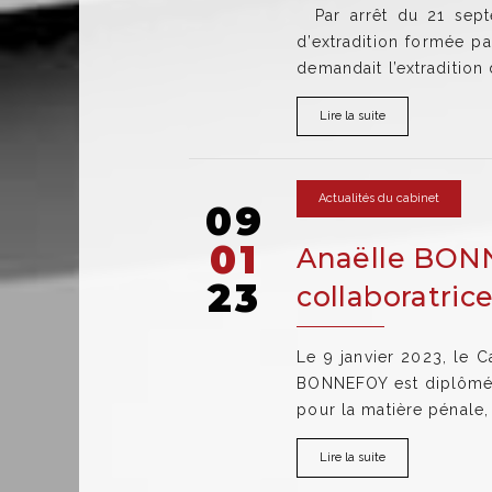
Par arrêt du 21 sept
d’extradition formée p
demandait l’extradition
Lire la suite
Actualités du cabinet
09
01
Anaëlle BONN
23
collaboratric
Le 9 janvier 2023, le C
BONNEFOY est diplômée d
pour la matière pénale,
Lire la suite